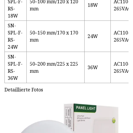
SPL-F-
50–100 mm/120 x 120
AC110-
18W
RS-
mm
265VAC9
18W
SN-
SPL-F-
50–150 mm/170 x 170
AC110-
24W
RS-
mm
265VAC9
24W
SN-
SPL-F-
50–200 mm/225 x 225
AC110-
36W
RS-
mm
265VAC9
36W
Detaillierte Fotos