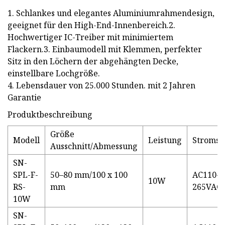
1. Schlankes und elegantes Aluminiumrahmendesign,
geeignet für den High-End-Innenbereich.2.
Hochwertiger IC-Treiber mit minimiertem
Flackern.3. Einbaumodell mit Klemmen, perfekter
Sitz in den Löchern der abgehängten Decke,
einstellbare Lochgröße.
4. Lebensdauer von 25.000 Stunden. mit 2 Jahren
Garantie
Produktbeschreibung
Größe
Modell
Leistung
Stroms
Ausschnitt/Abmessung
SN-
SPL-F-
50–80 mm/100 x 100
AC110-
10W
RS-
mm
265VAC9
10W
SN-