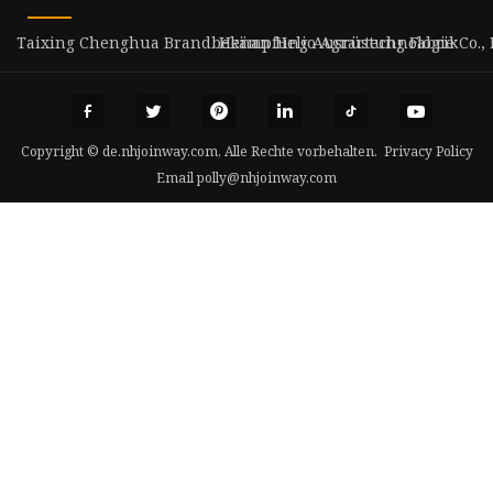
Taixing Chenghua Brandbekämpfung Ausrüstung Fabrik
Henan Helio Agrartechnologie Co., 
Copyright © de.nhjoinway.com, Alle Rechte vorbehalten.
Privacy Policy
Email
polly@nhjoinway.com