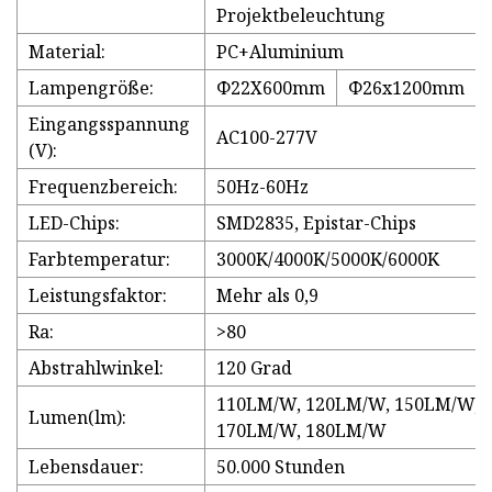
Projektbeleuchtung
Material:
PC+Aluminium
Lampengröße:
Φ22X600mm
Φ26x1200mm
Eingangsspannung
AC100-277V
(V):
Frequenzbereich:
50Hz-60Hz
LED-Chips:
SMD2835, Epistar-Chips
Farbtemperatur:
3000K/4000K/5000K/6000K
Leistungsfaktor:
Mehr als 0,9
Ra:
>80
Abstrahlwinkel:
120 Grad
110LM/W, 120LM/W, 150LM/W, 
Lumen(lm):
170LM/W, 180LM/W
Lebensdauer:
50.000 Stunden