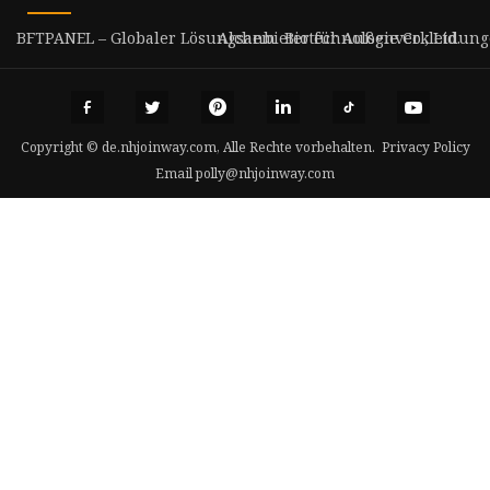
BFTPANEL – Globaler Lösungsanbieter für Außenverkleidun
Alchem ​​ Biotechnologie Co., Ltd.
Copyright © de.nhjoinway.com, Alle Rechte vorbehalten.
Privacy Policy
Email
polly@nhjoinway.com