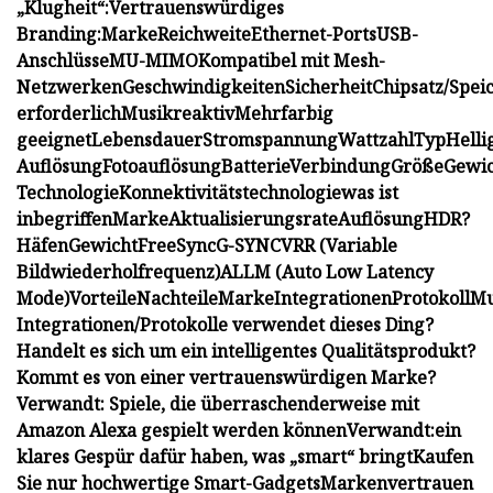
„Klugheit“:
Vertrauenswürdiges
Branding:
Marke
Reichweite
Ethernet-Ports
USB-
Anschlüsse
MU-MIMO
Kompatibel mit Mesh-
Netzwerken
Geschwindigkeiten
Sicherheit
Chipsatz/Spei
erforderlich
Musikreaktiv
Mehrfarbig
geeignet
Lebensdauer
Stromspannung
Wattzahl
Typ
Helli
Auflösung
Fotoauflösung
Batterie
Verbindung
Größe
Gewic
Technologie
Konnektivitätstechnologie
was ist
inbegriffen
Marke
Aktualisierungsrate
Auflösung
HDR?
Häfen
Gewicht
FreeSync
G-SYNC
VRR (Variable
Bildwiederholfrequenz)
ALLM (Auto Low Latency
Mode)
Vorteile
Nachteile
Marke
Integrationen
Protokoll
Mu
Integrationen/Protokolle verwendet dieses Ding?
Handelt es sich um ein intelligentes Qualitätsprodukt?
Kommt es von einer vertrauenswürdigen Marke?
Verwandt: Spiele, die überraschenderweise mit
Amazon Alexa gespielt werden können
Verwandt:
ein
klares Gespür dafür haben, was „smart“ bringt
Kaufen
Sie nur hochwertige Smart-Gadgets
Markenvertrauen