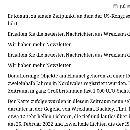
Schlanke Flächenleuchte
Jul 0
LED-Tri-Proof-Lampe
Es kommt zu einem Zeitpunkt, an dem der US-Kongres
Hintergrundbeleuchtetes Panel-
hört
Licht
Erhalten Sie die neuesten Nachrichten aus Wrexham d
Wir haben mehr Newsletter
Erhalten Sie die neuesten Nachrichten aus Wrexham d
Wir haben mehr Newsletter
Donutförmige Objekte am Himmel gehören zu einer Rei
zweieinhalb Jahren in Nordwales registriert wurden. E
Zeitraum in ganz Großbritannien fast 1.000 UFO-Sich
Der Karte zufolge wurden in diesem Zeitraum neun sel
darunter in der Gegend von Wrexham, Buckley, Flint, 
etwa 12 sehr hellen Lichtern, die tief und lautlos übe
am 26. Februar 2022 und „zwei helle Lichter, die der IS