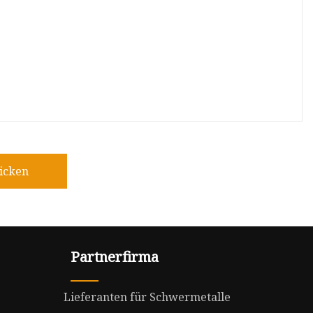
icken
Partnerfirma
Lieferanten für Schwermetalle