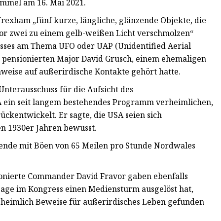
himmel am 16. Mai 2021.
ham „fünf kurze, längliche, glänzende Objekte, die
vor zwei zu einem gelb-weißen Licht verschmolzen“
esses am Thema UFO oder UAP (Unidentified Aerial
 pensionierten Major David Grusch, einem ehemaligen
nweise auf außerirdische Kontakte gehört hatte.
nterausschuss für die Aufsicht des
A ein seit langem bestehendes Programm verheimlichen,
ückentwickelt. Er sagte, die USA seien sich
en 1930er Jahren bewusst.
ende mit Böen von 65 Meilen pro Stunde Nordwales
ionierte Commander David Fravor gaben ebenfalls
age im Kongress einen Mediensturm ausgelöst hat,
SA heimlich Beweise für außerirdisches Leben gefunden