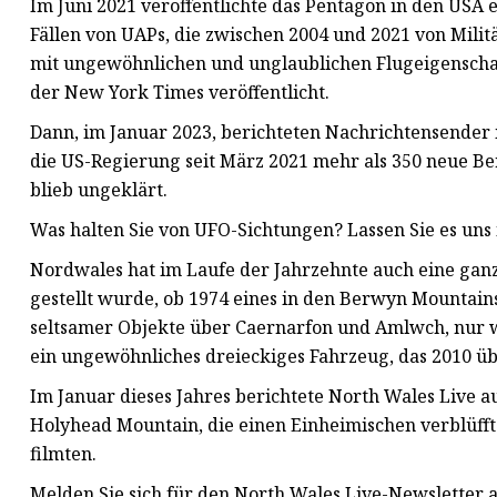
Im Juni 2021 veröffentlichte das Pentagon in den USA e
Fällen von UAPs, die zwischen 2004 und 2021 von Mil
mit ungewöhnlichen und unglaublichen Flugeigenschaft
der New York Times veröffentlicht.
Dann, im Januar 2023, berichteten Nachrichtensender
die US-Regierung seit März 2021 mehr als 350 neue Be
blieb ungeklärt.
Was halten Sie von UFO-Sichtungen? Lassen Sie es un
Nordwales hat im Laufe der Jahrzehnte auch eine gan
gestellt wurde, ob 1974 eines in den Berwyn Mountain
seltsamer Objekte über Caernarfon und Amlwch, nur w
ein ungewöhnliches dreieckiges Fahrzeug, das 2010 
Im Januar dieses Jahres berichtete North Wales Live 
Holyhead Mountain, die einen Einheimischen verblüfften
filmten.
Melden Sie sich für den North Wales Live-Newsletter 