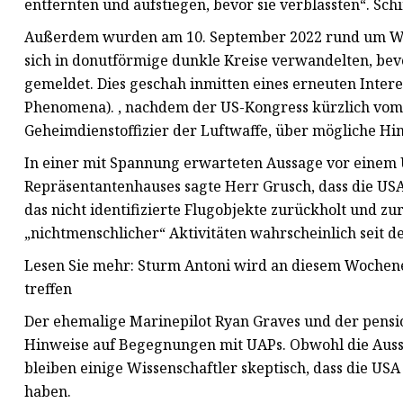
entfernten und aufstiegen, bevor sie verblassten“. Sc
Außerdem wurden am 10. September 2022 rund um Wrex
sich in donutförmige dunkle Kreise verwandelten, be
gemeldet. Dies geschah inmitten eines erneuten Inter
Phenomena). , nachdem der US-Kongress kürzlich vom
Geheimdienstoffizier der Luftwaffe, über mögliche Hi
In einer mit Spannung erwarteten Aussage vor einem U
Repräsentantenhauses sagte Herr Grusch, dass die US
das nicht identifizierte Flugobjekte zurückholt und zur
„nichtmenschlicher“ Aktivitäten wahrscheinlich seit d
Lesen Sie mehr: Sturm Antoni wird an diesem Wochen
treffen
Der ehemalige Marinepilot Ryan Graves und der pens
Hinweise auf Begegnungen mit UAPs. Obwohl die Auss
bleiben einige Wissenschaftler skeptisch, dass die U
haben.