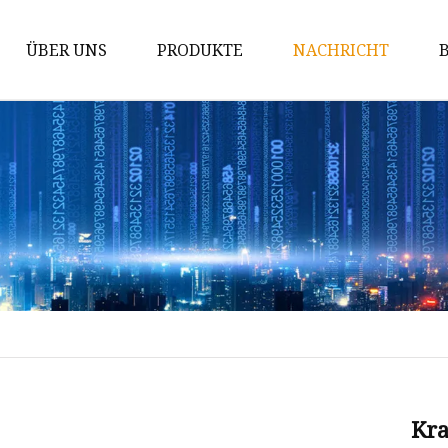
ÜBER UNS
PRODUKTE
NACHRICHT
LED-Röhre
LED-Flächenleuchte
Außenbeleuchtung
LED-Industrielampe
T5 LED-Röhre
T8 LED-Röhre
UFO-Hochregallicht
LED-Linearlicht
LED-Straßenleuchte
Kra