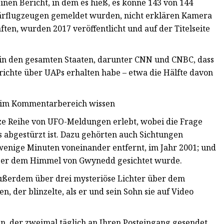
inen Bericht, in dem es hieß, es könne 143 von 144
itärflugzeugen gemeldet wurden, nicht erklären Kamera
en, wurden 2017 veröffentlicht und auf der Titelseite
 in den gesamten Staaten, darunter CNN und CNBC, dass
richte über UAPs erhalten habe – etwa die Hälfte davon
s im Kommentarbereich wissen
ze Reihe von UFO-Meldungen erlebt, wobei die Frage
s abgestürzt ist. Dazu gehörten auch Sichtungen
enige Minuten voneinander entfernt, im Jahr 2001; und
über dem Himmel von Gwynedd gesichtet wurde.
außerdem über drei mysteriöse Lichter über dem
, der blinzelte, als er und sein Sohn sie auf Video
an, der zweimal täglich an Ihren Posteingang gesendet