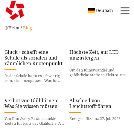
Deutsch
Heim
/
Blog
Gluck+ schafft eine
Höchste Zeit, auf LED
Schule als sozialen und
umzusteigen
räumlichen Knotenpunkt
Um den Klimawandel und
gefährliche Stoffe in Elektro- und
In der Schule kann es schwierig
Elektronikgeräten zu bekämpfen,
sein, sich anzupassen. Was für
werden quecksilberhaltige und
Schüler gilt, gilt auch für die Schule
selbst, insbeson
Verbot von Glühbirnen:
Abschied von
Was Sie wissen müssen
Leuchtstoffröhren
Von Dan Avery Es sind dunkle
Energieeffizienz 27. Juli 2023
Zeiten für Fans der Glühbirne: Ab
diesem Monat dürfen
Einzelhändler dank der von der