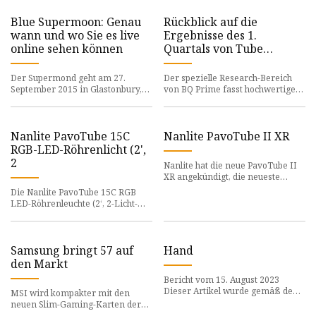
EU ein
Blue Supermoon: Genau
Rückblick auf die
wann und wo Sie es live
Ergebnisse des 1.
online sehen können
Quartals von Tube
Investments of India
Der Supermond geht am 27.
Der spezielle Research-Bereich
September 2015 in Glastonbury,
von BQ Prime fasst hochwertige
England, hinter dem Glastonbury
und ausführliche Aktien- und
Tor auf. (Foto von ... [+] Ma
Wirtschaftsresearch-Berichte
Nanlite PavoTube 15C
Nanlite PavoTube II XR
RGB-LED-Röhrenlicht (2',
2
Nanlite hat die neue PavoTube II
XR angekündigt, die neueste
Ergänzung seiner umfassenden
Die Nanlite PavoTube 15C RGB
LED-Röhrenleuchtenfamilie. D
LED-Röhrenleuchte (2‘, 2-Licht-
Kit) ist für 189 USD erhältlich, was
einer Ersparnis von 20
Samsung bringt 57 auf
Hand
den Markt
Bericht vom 15. August 2023
Dieser Artikel wurde gemäß dem
MSI wird kompakter mit den
Redaktionsprozess und den
neuen Slim-Gaming-Karten der
Richtlinien von Science X
GeForce RTX 40-Serie