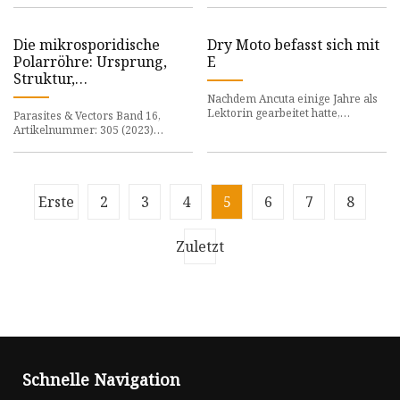
überprüf
Die mikrosporidische
Dry Moto befasst sich mit
Polarröhre: Ursprung,
E
Struktur,
Zusammensetzung,
Nachdem Ancuta einige Jahre als
Funktion und
Lektorin gearbeitet hatte,
Parasites & Vectors Band 16,
Anwendung
beschloss sie, den Radiergummi
Artikelnummer: 305 (2023)
wegzulegen und zum Schreibsti
Diesen Artikel zitieren
Metrikdetails Mikrosporidien
sind eine Kl
Erste
2
3
4
5
6
7
8
Zuletzt
Schnelle Navigation