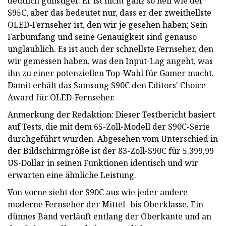
deutlich günstiger. Er ist nicht ganz so hell wie der
S95C, aber das bedeutet nur, dass er der zweithellste
OLED-Fernseher ist, den wir je gesehen haben; Sein
Farbumfang und seine Genauigkeit sind genauso
unglaublich. Es ist auch der schnellste Fernseher, den
wir gemessen haben, was den Input-Lag angeht, was
ihn zu einer potenziellen Top-Wahl für Gamer macht.
Damit erhält das Samsung S90C den Editors' Choice
Award für OLED-Fernseher.
Anmerkung der Redaktion: Dieser Testbericht basiert
auf Tests, die mit dem 65-Zoll-Modell der S90C-Serie
durchgeführt wurden. Abgesehen vom Unterschied in
der Bildschirmgröße ist der 83-Zoll-S90C für 5.399,99
US-Dollar in seinen Funktionen identisch und wir
erwarten eine ähnliche Leistung.
Von vorne sieht der S90C aus wie jeder andere
moderne Fernseher der Mittel- bis Oberklasse. Ein
dünnes Band verläuft entlang der Oberkante und an