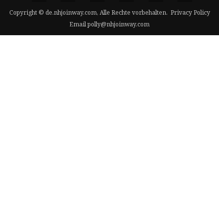
Copyright © de.nhjoinway.com, Alle Rechte vorbehalten.
Privacy Policy
Email
polly@nhjoinway.com